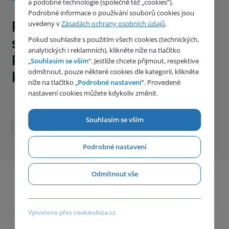
a podobné technologie (společně též „cookies“).
Podrobné informace o používání souborů cookies jsou
Přístup k pitné vodě v Česku
uvedeny v
Zásadách ochrany osobních údajů
.
stále nemají stovky obcí.
Pokud souhlasíte s použitím všech cookies (technických,
analytických i reklamních), klikněte níže na tlačítko
Řešením mohou být
„
Souhlasím se vším
“. Jestliže chcete přijmout, respektive
odmítnout, pouze některé cookies dle kategorií, klikněte
kontejnerové úpravny vody
níže na tlačítko „
Podrobné nastavení
“. Provedené
nastavení cookies můžete kdykoliv změnit.
Souhlasím se vším
Podrobné nastavení
Odmítnout vše
Vytvořeno přes cookieslista.cz