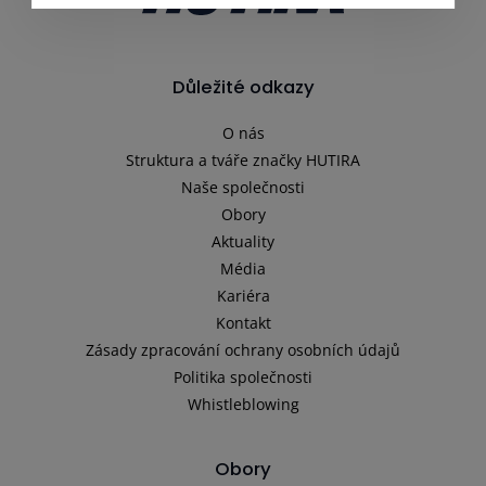
Důležité odkazy
O nás
Struktura a tváře značky HUTIRA
Naše společnosti
Obory
Aktuality
Média
Kariéra
Kontakt
Zásady zpracování ochrany osobních údajů
Politika společnosti
Whistleblowing
Obory