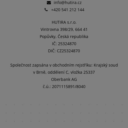
info@hutira.cz
+420 541 212 144
HUTIRA s.r.o.
Vintrovna 398/29, 664 41
Popůvky, Česká republika
IČ: 25324870
DIČ: CZ25324870
Společnost zapsána v obchodním rejstříku: Krajský soud
v Brně, oddělení C, vložka 25337
Oberbank AG
č.ú.: 2071115891/8040