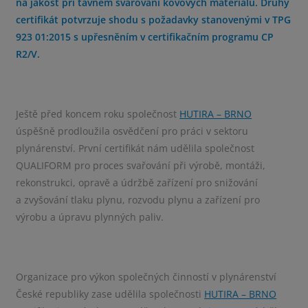
na jakost při tavném svařování kovových materiálů. Druhý
certifikát potvrzuje shodu s požadavky stanovenými v TPG
923 01:2015 s upřesněním v certifikačním programu CP
R2/V.
Ještě před koncem roku společnost
HUTIRA – BRNO
úspěšně prodloužila osvědčení pro práci v sektoru
plynárenství. První certifikát nám udělila společnost
QUALIFORM pro proces svařování při výrobě, montáži,
rekonstrukci, opravě a údržbě zařízení pro snižování
a zvyšování tlaku plynu, rozvodu plynu a zařízení pro
výrobu a úpravu plynných paliv.
Organizace pro výkon společných činností v plynárenství
České republiky zase udělila společnosti
HUTIRA – BRNO