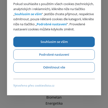
O nás
Pokud souhlasíte s použitím všech cookies (technických,
Struktura a tváře značky HUTIRA
analytických i reklamních), klikněte níže na tlačítko
Naše společnosti
„
Souhlasím se vším
“. Jestliže chcete přijmout, respektive
Obory
odmítnout, pouze některé cookies dle kategorií, klikněte
níže na tlačítko „
Podrobné nastavení
“. Provedené
Aktuality
nastavení cookies můžete kdykoliv změnit.
Média
Kariéra
Souhlasím se vším
Kontakt
Zásady zpracování ochrany osobních údajů
Politika společnosti
Podrobné nastavení
Whistleblowing
Odmítnout vše
Obory
Plyn
Vytvořeno přes cookieslista.cz
Voda
Biometan
Energetika