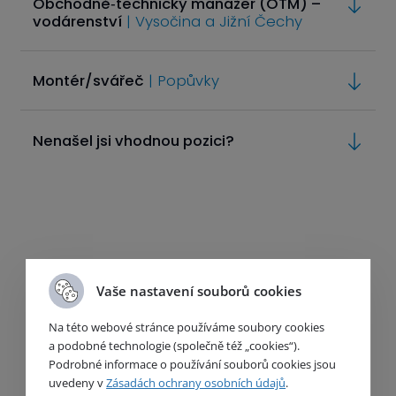
Obchodně‑technický manažer (OTM) –
vodárenství
| Vysočina a Jižní Čechy
Montér/svářeč
| Popůvky
Nenašel jsi vhodnou pozici?
Vaše nastavení souborů cookies
Na této webové stránce používáme soubory cookies
a podobné technologie (společně též „cookies“).
Důležité odkazy
Podrobné informace o používání souborů cookies jsou
uvedeny v
Zásadách ochrany osobních údajů
.