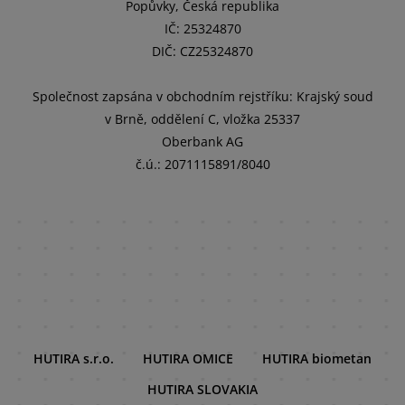
Popůvky, Česká republika
IČ: 25324870
DIČ: CZ25324870
Společnost zapsána v obchodním rejstříku: Krajský soud
v Brně, oddělení C, vložka 25337
Oberbank AG
č.ú.: 2071115891/8040
HUTIRA s.r.o.
HUTIRA OMICE
HUTIRA biometan
HUTIRA SLOVAKIA