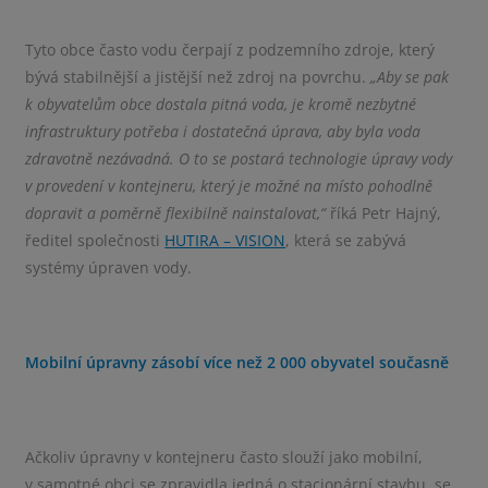
Tyto obce často vodu čerpají z podzemního zdroje, který
bývá stabilnější a jistější než zdroj na povrchu.
„Aby se pak
k obyvatelům obce dostala pitná voda, je kromě nezbytné
infrastruktury potřeba i dostatečná úprava, aby byla voda
zdravotně nezávadná. O to se postará
technologie úpravy vody
v provedení v kontejneru, který je možné na místo pohodlně
dopravit a poměrně flexibilně nainstalovat,“
říká Petr Hajný,
ředitel společnosti
HUTIRA – VISION
, která se zabývá
systémy úpraven vody.
Mobilní úpravny zásobí více než 2 000 obyvatel současně
Ačkoliv úpravny v kontejneru často slouží jako mobilní,
v samotné obci se zpravidla jedná o stacionární stavbu, se