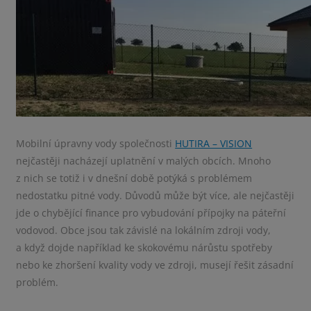
Mobilní úpravny vody společnosti
HUTIRA – VISION
nejčastěji nacházejí uplatnění v malých obcích. Mnoho
z nich se totiž i v dnešní době potýká s problémem
nedostatku pitné vody. Důvodů může být více, ale nejčastěji
jde o chybějící finance pro vybudování přípojky na páteřní
vodovod. Obce jsou tak závislé na lokálním zdroji vody,
a když dojde například ke skokovému nárůstu spotřeby
nebo ke zhoršení kvality vody ve zdroji, musejí řešit zásadní
problém.