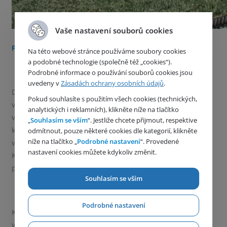
Vaše nastavení souborů cookies
Podnikům už nedostatek vody nemusí omezovat provoz
Na této webové stránce používáme soubory cookies
a podobné technologie (společně též „cookies“).
Podrobné informace o používání souborů cookies jsou
uvedeny v
Zásadách ochrany osobních údajů
.
Dalším případem využití centrální úpravny vody
Pokud souhlasíte s použitím všech cookies (technických,
v kontejneru může být situace, kdy je v obci nutné
analytických i reklamních), klikněte níže na tlačítko
vybudovat posilový zdroj vody. Typicky se jedná o případy,
„
Souhlasím se vším
“. Jestliže chcete přijmout, respektive
kdy na jejím území začne působit firma s vyšším odběrem
odmítnout, pouze některé cookies dle kategorií, klikněte
níže na tlačítko „
Podrobné nastavení
“. Provedené
vody, než kolik je schopen zásobit dosavadní obecní zdroj.
nastavení cookies můžete kdykoliv změnit.
K posilovému vrtu se pak instaluje i úpravna, přes kterou
pitná voda míří do části daného území.
Souhlasím se vším
Podrobné nastavení
K podobné situaci podle Petra Hajného dochází, když se
v rámci rozvoje obce rozrůstá zástavba a spolu s ní obec