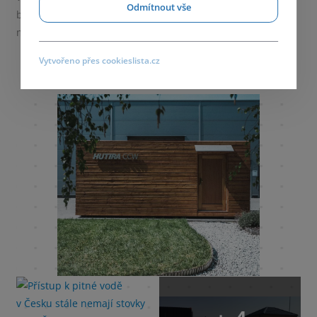
Odmítnout vše
buduje také nové vodovodní přípojky, které musejí být
navázané na posilový vrt.
Vytvořeno přes cookieslista.cz