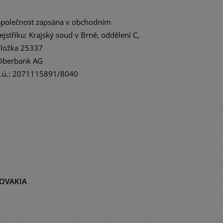
Společnost zapsána v obchodním
rejstříku: Krajský soud v Brně, oddělení C,
vložka 25337
Oberbank AG
č.ú.: 2071115891/8040
LOVAKIA