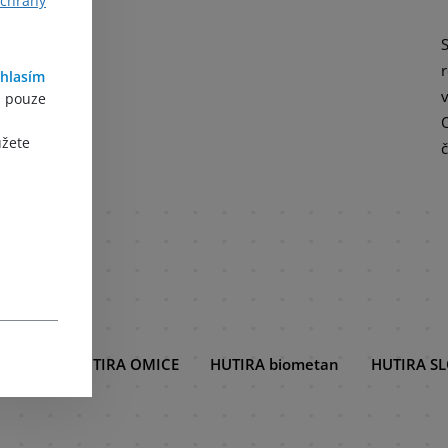
ochrany
hlasím
, pouze
ůžete
s.r.o.
HUTIRA OMICE
HUTIRA biometan
HUTIRA S