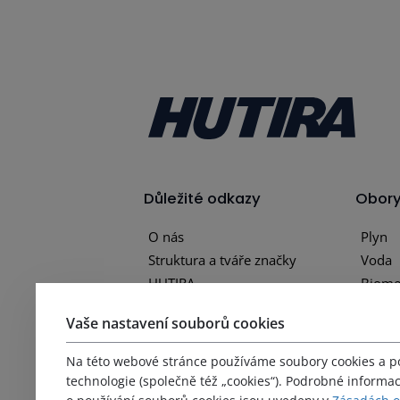
Důležité odkazy
Obor
O nás
Plyn
Struktura a tváře značky
Voda
HUTIRA
Biome
Naše společnosti
Energe
Vaše nastavení souborů cookies
Obory
Aktuality
Na této webové stránce používáme soubory cookies a 
Média
technologie (společně též „cookies“). Podrobné informa
Kariéra