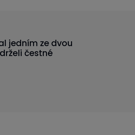
tal jedním ze dvou
drželi čestné