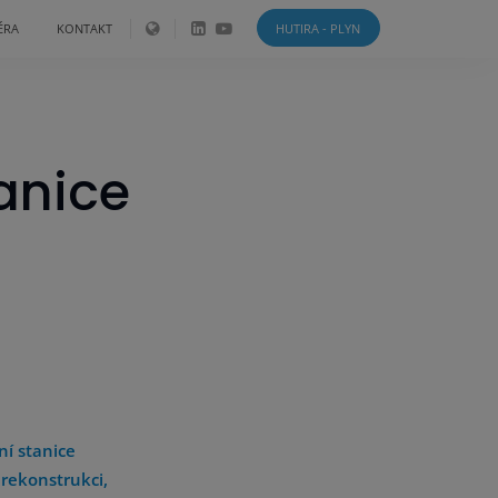
ÉRA
KONTAKT
HUTIRA - PLYN
anice
í stanice
rekonstrukci,