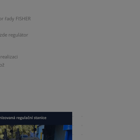
tor řady FISHER
 zde regulátor
realizaci
což