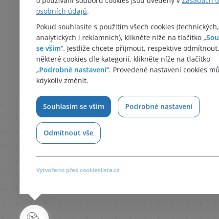
o používání souborů cookies jsou uvedeny v
Zásadách 
osobních údajů
.
Kontakt
Zásady zpracování ochrany
Pokud souhlasíte s použitím všech cookies (technických,
analytických i reklamních), klikněte níže na tlačítko „
Sou
osobních údajů
se vším
“. Jestliže chcete přijmout, respektive odmítnout
Politika společnosti
některé cookies dle kategorií, klikněte níže na tlačítko
Whistleblowing
„
Podrobné nastavení
“. Provedené nastavení cookies m
kdykoliv změnit.
Souhlasím se vším
Podrobné nastavení
Odmítnout vše
Vytvořeno přes cookieslista.cz
HUTIRA 