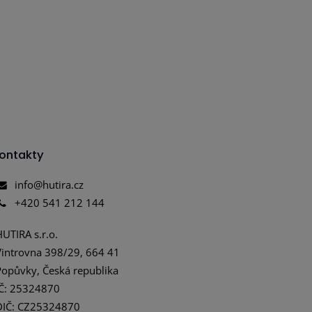
ontakty
info@hutira.cz
+420 541 212 144
HUTIRA s.r.o.
Vintrovna 398/29, 664 41
Popůvky, Česká republika
IČ: 25324870
DIČ: CZ25324870