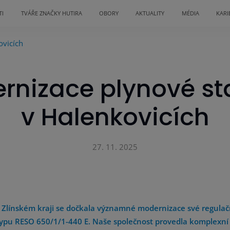
TI
TVÁŘE ZNAČKY HUTIRA
OBORY
AKTUALITY
MÉDIA
KARI
ovicích
rnizace plynové st
v Halenkovicích
27. 11. 2025
Zlínském kraji se dočkala významné modernizace své regulačn
ypu RESO 650/1/1-440 E. Naše společnost provedla komplexní 