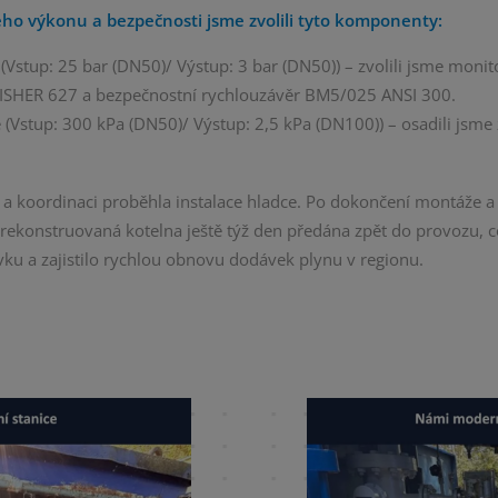
vého výkonu a bezpečnosti jsme zvolili tyto komponenty:
 (Vstup: 25 bar (DN50)/ Výstup: 3 bar (DN50)) – zvolili jsme moni
FISHER 627 a bezpečnostní rychlouzávěr BM5/025 ANSI 300.
e (Vstup: 300 kPa (DN50)/ Výstup: 2,5 kPa (DN100)) – osadili jsme
ě a koordinaci proběhla instalace hladce. Po dokončení montáže a 
 zrekonstruovaná kotelna ještě týž den předána zpět do provozu, 
ku a zajistilo rychlou obnovu dodávek plynu v regionu.