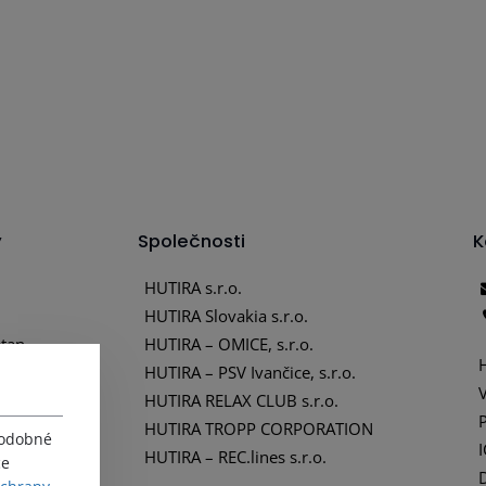
y
Společnosti
K
HUTIRA s.r.o.
HUTIRA Slovakia s.r.o.
tan
HUTIRA – OMICE, s.r.o.
tika
HUTIRA – PSV Ivančice, s.r.o.
HUTIRA RELAX CLUB s.r.o.
HUTIRA TROPP CORPORATION
podobné
HUTIRA – REC.lines s.r.o.
ce