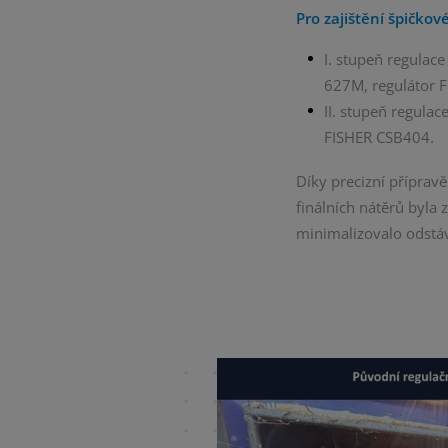
Pro zajištění špičko
I. stupeň regulace
627M, regulátor 
II. stupeň regulac
FISHER CSB404.
Díky precizní příprav
finálních nátěrů byla
minimalizovalo odstáv