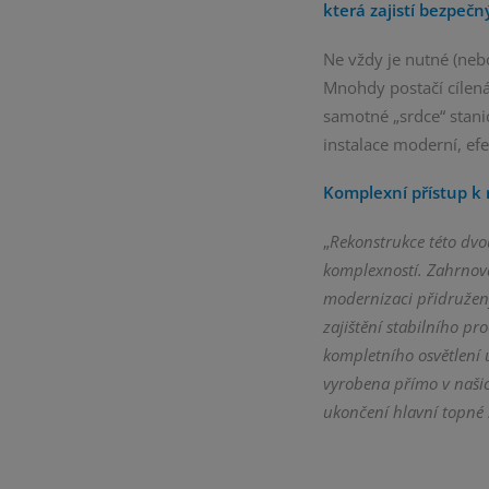
která zajistí bezpeč
Ne vždy je nutné (ne
Mnohdy postačí cílená
samotné „srdce“ stanic
instalace moderní, ef
Komplexní přístup k 
„
Rekonstrukce této dvo
komplexností. Zahrnoval
modernizaci přidružený
zajištění stabilního pr
kompletního osvětlení 
vyrobena přímo v naši
ukončení hlavní topné 