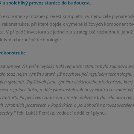
ný a spolehlivý provoz stanice do budoucna.
bo ekonomicky možné) provést kompletní výměnu celé plynárensk
 rekonstrukce, při které dojde k výměně klíčových komponent tv
e. V případě investora se jednalo o strategické rozhodnutí, jeho
ektivní a bezpečné technologie.
rekonstrukci
ustupňové VTL (velmi vysoký tlak) regulační stanice byla zajímavá sv
a totiž nejen výměnu staré, již nevyhovující regulační technologie,
ch systémů. Zajišťovali jsme výměnu elektrického předehřevu, který 
ocesu regulace tlaku, a dále jsme instalovali nový elektro rozvaděč vč
uvnitř RS. Po pečlivém zaměření v místě realizace byla celá nová reg
ch výrobních prostorech v Popůvkách a po dohodě s provozovatelem
sezóny.
“ řekl Lukáš Petrčka, vedoucí oddělení plynu.