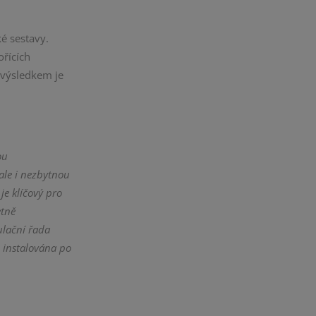
é sestavy.
ořících
ž výsledkem je
ou
 ale i nezbytnou
je klíčový pro
etně
ulační řada
 instalována po