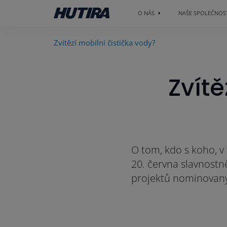
O NÁS
NAŠE SPOLEČNOS
Zvítězí mobilní čistička vody?
Zvítě
O tom, kdo s koho, v
20. června slavnostn
projektů nominovanýc