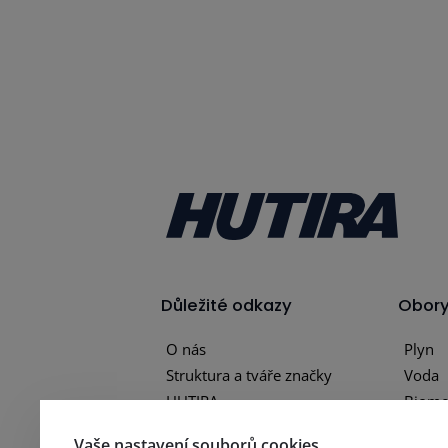
Důležité odkazy
Obor
O nás
Plyn
Struktura a tváře značky
Voda
HUTIRA
Biome
Naše společnosti
Energe
Vaše nastavení souborů cookies