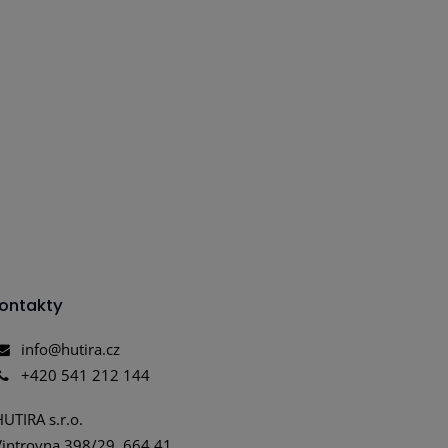
ontakty
info@hutira.cz
+420 541 212 144
HUTIRA s.r.o.
Vintrovna 398/29, 664 41