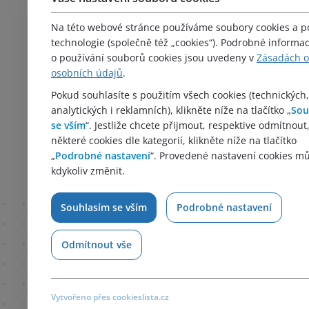
Obory
Aktuality
Na této webové stránce používáme soubory cookies a 
Média
technologie (společně též „cookies“). Podrobné informa
Kariéra
o používání souborů cookies jsou uvedeny v
Zásadách 
osobních údajů
.
Kontakt
Zásady zpracování ochrany
Pokud souhlasíte s použitím všech cookies (technických,
analytických i reklamních), klikněte níže na tlačítko „
Sou
osobních údajů
se vším
“. Jestliže chcete přijmout, respektive odmítnout
Politika společnosti
některé cookies dle kategorií, klikněte níže na tlačítko
Whistleblowing
„
Podrobné nastavení
“. Provedené nastavení cookies m
kdykoliv změnit.
Souhlasím se vším
Podrobné nastavení
Odmítnout vše
Vytvořeno přes cookieslista.cz
HUTIRA 