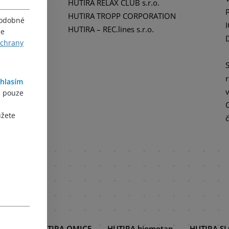
HUTIRA RELAX CLUB s.r.o.
HUTIRA TROPP CORPORATION
podobné
HUTIRA – REC.lines s.r.o.
ce
ochrany
hlasím
, pouze
ůžete
s.r.o.
HUTIRA OMICE
HUTIRA biometan
HUTIRA S