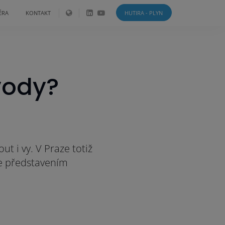
ÉRA
KONTAKT
HUTIRA - PLYN
 vody?
t i vy. V Praze totiž
be představením