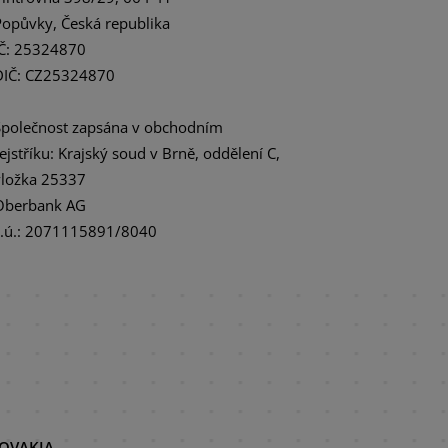
Popůvky, Česká republika
IČ: 25324870
DIČ: CZ25324870
Společnost zapsána v obchodním
rejstříku: Krajský soud v Brně, oddělení C,
vložka 25337
Oberbank AG
č.ú.: 2071115891/8040
LOVAKIA