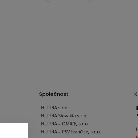
y
Společnosti
K
HUTIRA s.r.o.
HUTIRA Slovakia s.r.o.
tan
HUTIRA – OMICE, s.r.o.
tika
HUTIRA – PSV Ivančice, s.r.o.