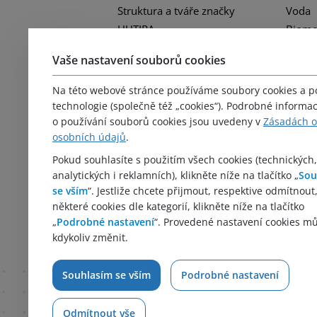
Struktura a tváře značky
Voda
HUTIRA
Biome
Naše společnosti
Energe
Vaše nastavení souborů cookies
Obory
Aktuality
Na této webové stránce používáme soubory cookies a 
Média
technologie (společně též „cookies“). Podrobné informa
Kariéra
o používání souborů cookies jsou uvedeny v
Zásadách 
osobních údajů
.
Kontakt
Zásady zpracování ochrany
Pokud souhlasíte s použitím všech cookies (technických,
analytických i reklamních), klikněte níže na tlačítko „
Sou
osobních údajů
se vším
“. Jestliže chcete přijmout, respektive odmítnout
Politika společnosti
některé cookies dle kategorií, klikněte níže na tlačítko
Whistleblowing
„
Podrobné nastavení
“. Provedené nastavení cookies m
kdykoliv změnit.
Souhlasím se vším
Podrobné nastavení
Odmítnout vše