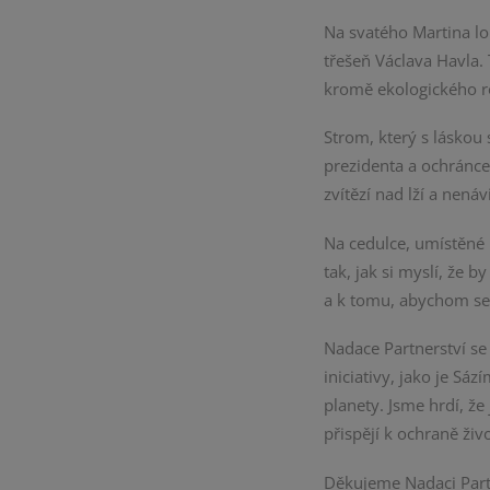
Na svatého Martina lo
třešeň Václava Havla.
kromě ekologického r
Strom, který s láskou
prezidenta a ochránce
zvítězí nad lží a nenávi
Na cedulce, umístěné 
tak, jak si myslí, že 
a k tomu, abychom se s
Nadace Partnerství se
iniciativy, jako je Sá
planety. Jsme hrdí, že
přispějí k ochraně živ
Děkujeme Nadaci Partn