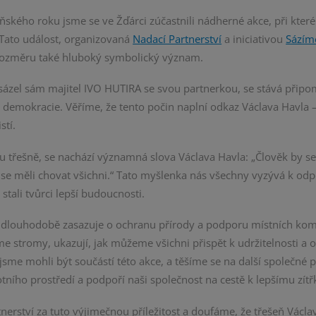
ňského roku jsme se ve Žďárci zúčastnili nádherné akce, při kter
 Tato událost, organizovaná
Nadací Partnerství
a iniciativou
Sázím
ozměru také hluboký symbolický význam.
 sázel sám majitel IVO HUTIRA se svou partnerkou, se stává při
 demokracie. Věříme, že tento počin naplní odkaz Václava Havla –
stí.
u třešně, se nachází významná slova Václava Havla: „Člověk by s
by se měli chovat všichni.“ Tato myšlenka nás všechny vyzývá k od
tali tvůrci lepší budoucnosti.
 dlouhodobě zasazuje o ochranu přírody a podporu místních komu
zíme stromy, ukazují, jak můžeme všichni přispět k udržitelnosti a 
 jsme mohli být součástí této akce, a těšíme se na další společné p
otního prostředí a podpoří naši společnost na cestě k lepšímu zít
erství za tuto výjimečnou příležitost a doufáme, že třešeň Václ