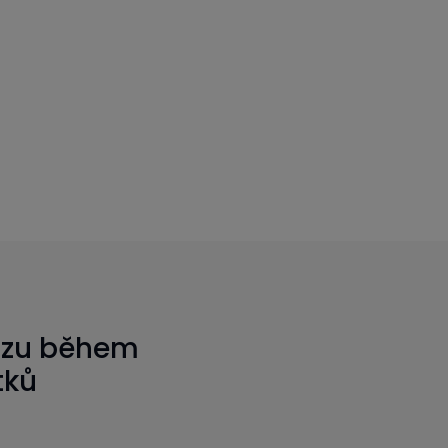
ozu během
tků