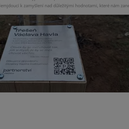
lemjdoucí k zamyšlení nad důležitými hodnotami, které nám zane