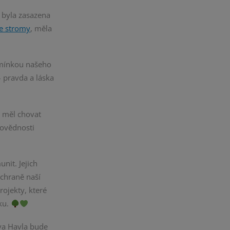
é byla zasazena
e stromy
, měla
pomínkou našeho
 pravda a láska
e měl chovat
povědnosti
nit. Jejich
ochraně naší
rojekty, které
řku.
ava Havla bude