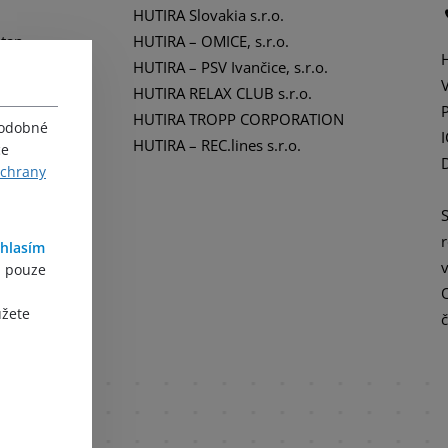
HUTIRA Slovakia s.r.o.
tan
HUTIRA – OMICE, s.r.o.
tika
HUTIRA – PSV Ivančice, s.r.o.
HUTIRA RELAX CLUB s.r.o.
HUTIRA TROPP CORPORATION
podobné
HUTIRA – REC.lines s.r.o.
ce
ochrany
hlasím
, pouze
ůžete