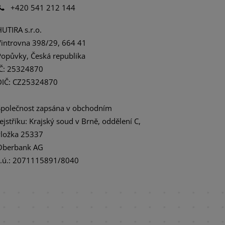
+420 541 212 144
HUTIRA s.r.o.
Vintrovna 398/29, 664 41
Popůvky, Česká republika
IČ: 25324870
DIČ: CZ25324870
Společnost zapsána v obchodním
rejstříku: Krajský soud v Brně, oddělení C,
vložka 25337
Oberbank AG
č.ú.: 2071115891/8040